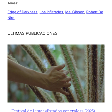
Temas:
Edge of Darkness
, 
Los infiltrados
, 
Mel Gibson
, 
Robert De
Niro
ÚLTIMAS PUBLICACIONES
Festival de Lima: «Estados generales» (2025),