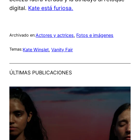
digital.
Kate está furiosa.
Actores y actrices
, 
Fotos e imágenes
Archivado en:
Kate Winslet
, 
Vanity Fair
Temas:
ÚLTIMAS PUBLICACIONES