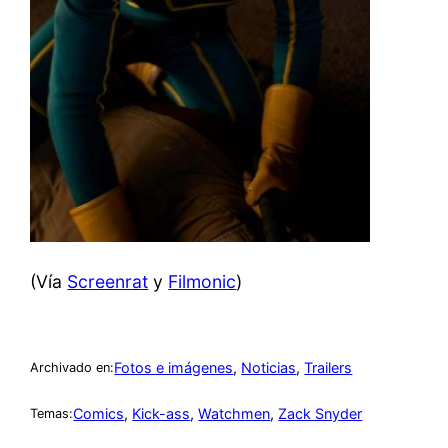
(Vía
Screenrat
y
Filmonic
)
Fotos e imágenes
, 
Noticias
, 
Trailers
Archivado en:
Comics
, 
Kick-ass
, 
Watchmen
, 
Zack Snyder
Temas: