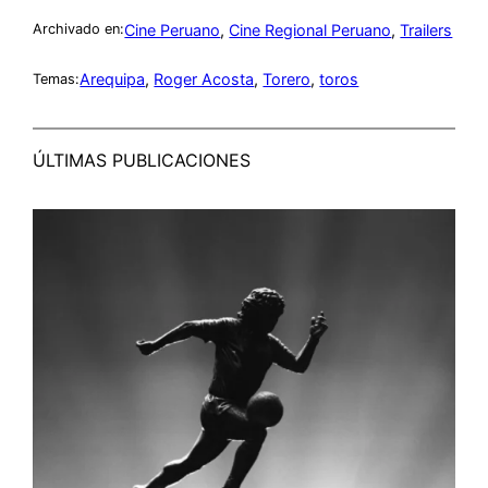
Cine Peruano
, 
Cine Regional Peruano
, 
Trailers
Archivado en:
Arequipa
, 
Roger Acosta
, 
Torero
, 
toros
Temas:
ÚLTIMAS PUBLICACIONES