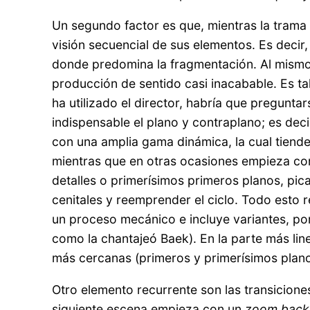
Un segundo factor es que, mientras la trama 
visión secuencial de sus elementos. Es decir, 
donde predomina la fragmentación. Al mismo
producción de sentido casi inacabable. Es ta
ha utilizado el director, habría que pregunt
indispensable el plano y contraplano; es decir
con una amplia gama dinámica, la cual tiende 
mientras que en otras ocasiones empieza con
detalles o primerísimos primeros planos, pic
cenitales y reemprender el ciclo. Todo esto
un proceso mecánico e incluye variantes, por
como la chantajeó Baek). En la parte más linea
más cercanas (primeros y primerísimos planos)
Otro elemento recurrente son las transicione
siguiente escena empieza con un
zoom back