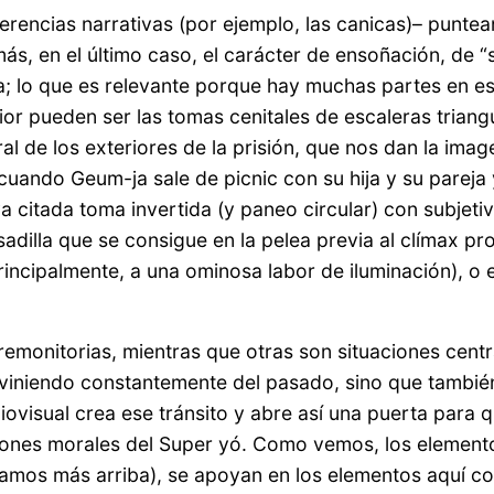
erencias narrativas (por ejemplo, las canicas)– puntea
más, en el último caso, el carácter de ensoñación, de 
lia; lo que es relevante porque hay muchas partes en es
ior pueden ser las tomas cenitales de escaleras trian
al de los exteriores de la prisión, que nos dan la imag
cuando Geum-ja sale de picnic con su hija y su pareja
a ya citada toma invertida (y paneo circular) con subjet
adilla que se consigue en la pelea previa al clímax pr
rincipalmente, a una ominosa labor de iluminación), o 
monitorias, mientras que otras son situaciones central
iniendo constantemente del pasado, sino que también
ovisual crea ese tránsito y abre así una puerta para qu
ones morales del Super yó. Como vemos, los elementos 
íamos más arriba), se apoyan en los elementos aquí 