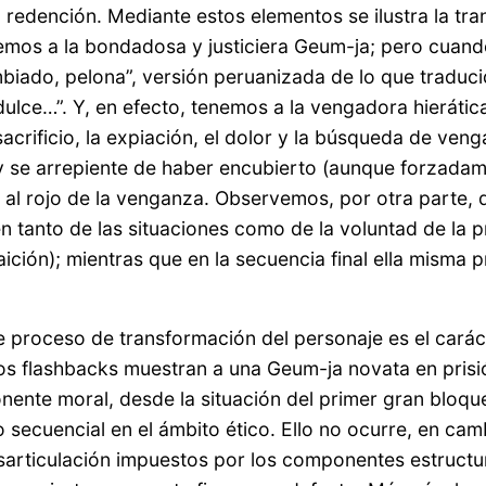
a redención. Mediante estos elementos se ilustra la tra
nocemos a la bondadosa y justiciera Geum-ja; pero cuand
biado, pelona”, versión peruanizada de lo que traduci
lce…”. Y, en efecto, tenemos a la vengadora hierática
acrificio, la expiación, el dolor y la búsqueda de ven
 y se arrepiente de haber encubierto (aunque forzad
a al rojo de la venganza. Observemos, por otra parte, 
n tanto de las situaciones como de la voluntad de la pro
raición); mientras que en la secuencia final ella misma p
te proceso de transformación del personaje es el carác
s flashbacks muestran a una Geum-ja novata en prisión
ente moral, desde la situación del primer gran bloque 
o secuencial en el ámbito ético. Ello no ocurre, en ca
sarticulación impuestos por los componentes estructura