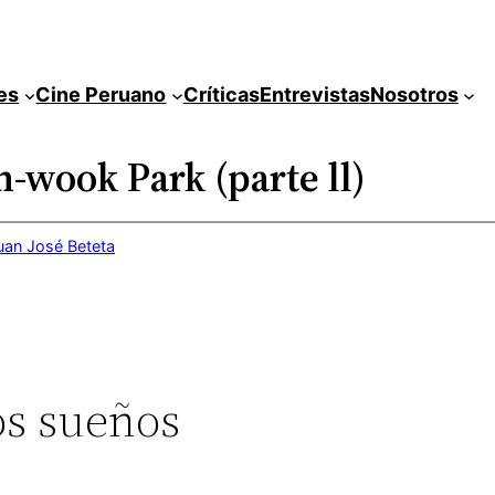
es
Cine Peruano
Críticas
Entrevistas
Nosotros
-wook Park (parte ll)
uan José Beteta
os sueños