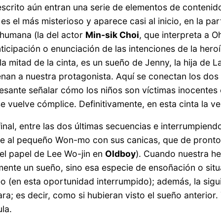
scrito aún entran una serie de elementos de contenido
s el más misterioso y aparece casi al inicio, en la pa
humana (la del actor
Min-sik Choi
, que interpreta a 
nticipación o enunciación de las intenciones de la he
la mitad de la cinta, es un sueño de Jenny, la hija d
enan a nuestra protagonista. Aquí se conectan los dos p
esante señalar cómo los niños son víctimas inocentes en
se vuelve cómplice. Definitivamente, en esta cinta la v
nal, entre las dos últimas secuencias e interrumpiendo el
a ve al pequeño Won-mo con sus canicas, que de pronto
 el papel de Lee Wo-jin en
Oldboy
). Cuando nuestra her
mente un sueño, sino esa especie de ensoñación o situ
o (en esta oportunidad interrumpido); además, la sig
a; es decir, como si hubieran visto el sueño anterior.
la.