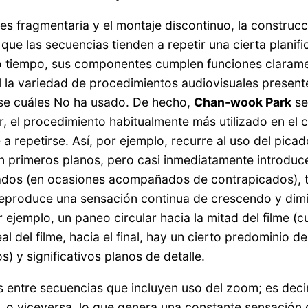
es fragmentaria y el montaje discontinuo, la construcc
que las secuencias tienden a repetir una cierta planifi
 tiempo, sus componentes cumplen funciones claramen
l la variedad de procedimientos audiovisuales present
arse cuáles No ha usado. De hecho,
Chan-wook Park
se
, el procedimiento habitualmente más utilizado en el ci
a repetirse. Así, por ejemplo, recurre al uso del picad
 primeros planos, pero casi inmediatamente introduce
ados (en ocasiones acompañados de contrapicados), to
 reproduce una sensación continua de crescendo y di
 ejemplo, un paneo circular hacia la mitad del filme (c
l del filme, hacia el final, hay un cierto predominio d
 y significativos planos de detalle.
s entre secuencias que incluyen uso del zoom; es deci
, o viceversa, lo que genera una constante sensación 