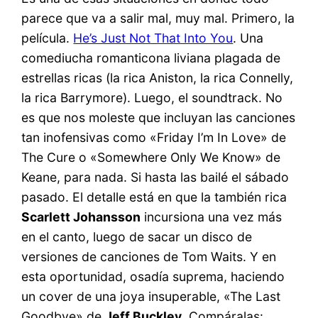
parece que va a salir mal, muy mal. Primero, la
película.
He’s Just Not That Into You
. Una
comediucha romanticona liviana plagada de
estrellas ricas (la rica Aniston, la rica Connelly,
la rica Barrymore). Luego, el soundtrack. No
es que nos moleste que incluyan las canciones
tan inofensivas como «Friday I’m In Love» de
The Cure o «Somewhere Only We Know» de
Keane, para nada. Si hasta las bailé el sábado
pasado. El detalle está en que la también rica
Scarlett Johansson
incursiona una vez más
en el canto, luego de sacar un disco de
versiones de canciones de Tom Waits. Y en
esta oportunidad, osadía suprema, haciendo
un cover de una joya insuperable, «The Last
Goodbye» de
Jeff Buckley
. Compáralas: