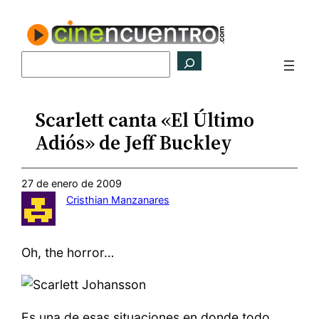
Saltar
al
contenido
Buscar
Scarlett canta «El Último
Adiós» de Jeff Buckley
27 de enero de 2009
Cristhian Manzanares
Oh, the horror…
Es una de esas situaciones en donde todo