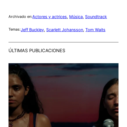
Actores y actrices
, 
Música
, 
Soundtrack
Archivado en:
Jeff Buckley
, 
Scarlett Johansson
, 
Tom Waits
Temas:
ÚLTIMAS PUBLICACIONES