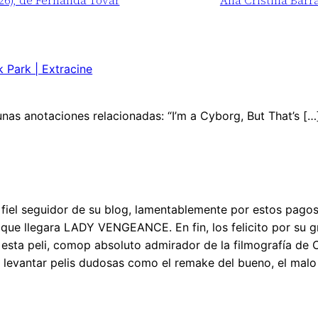
26), de Fernanda Tovar
Ana Cristina Barr
 Park | Extracine
nas anotaciones relacionadas: “I’m a Cyborg, But That’s […
 fiel seguidor de su blog, lamentablemente por estos pago
ue llegara LADY VENGEANCE. En fin, los felicito por su gran
 esta peli, comop absoluto admirador de la filmografía d
e levantar pelis dudosas como el remake del bueno, el malo 