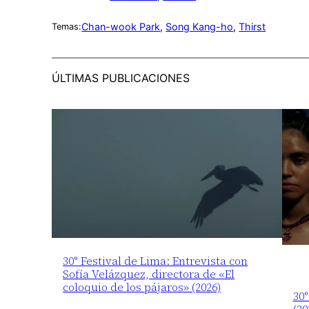
Chan-wook Park
, 
Song Kang-ho
, 
Thirst
Temas:
ÚLTIMAS PUBLICACIONES
30° Festival de Lima: Entrevista con
Sofía Velázquez, directora de «El
coloquio de los pájaros» (2026)
30°