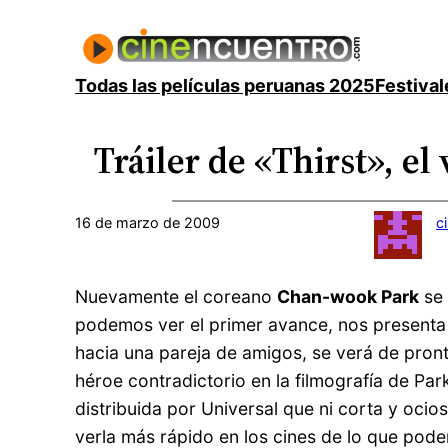
Saltar
al
contenido
Todas las películas peruanas 2025
Festival
Tráiler de «Thirst», e
16 de marzo de 2009
c
Nuevamente el coreano
Chan-wook Park
se 
podemos ver el primer avance, nos presenta o
hacia una pareja de amigos, se verá de pron
héroe contradictorio en la filmografía de Pa
distribuida por Universal que ni corta y ocio
verla más rápido en los cines de lo que pod