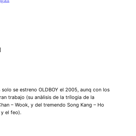
agán
]
s solo se estreno OLDBOY el 2005, aunq con los
 trabajo (su anàlisis de la trílogia de la
e Chan – Wook, y del tremendo Song Kang – Ho
y el feo).