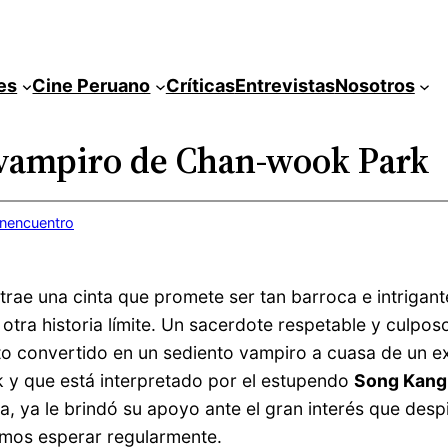
es
Cine Peruano
Críticas
Entrevistas
Nosotros
l vampiro de Chan-wook Park
inencuentro
trae una cinta que promete ser tan barroca e intrigan
tra historia límite. Un sacerdote respetable y culposo
to convertido en un sediento vampiro a cuasa de un ex
rk y que está interpretado por el estupendo
Song Kang
sa, ya le brindó su apoyo ante el gran interés que despi
emos esperar regularmente.