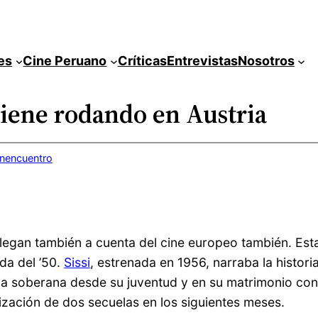
es
Cine Peruano
Críticas
Entrevistas
Nosotros
viene rodando en Austria
inencuentro
legan también a cuenta del cine europeo también. Esta
da del ’50.
Sissi
, estrenada en 1956, narraba la histori
 la soberana desde su juventud y en su matrimonio co
ización de dos secuelas en los siguientes meses.