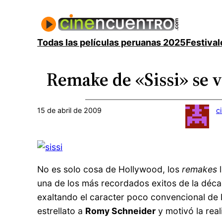
Saltar
al
contenido
Todas las películas peruanas 2025
Festival
Remake de «Sissi» se 
15 de abril de 2009
c
No es solo cosa de Hollywood, los
remakes
l
una de los más recordados exitos de la déca
exaltando el caracter poco convencional de
estrellato a
Romy Schneider
y motivó la real