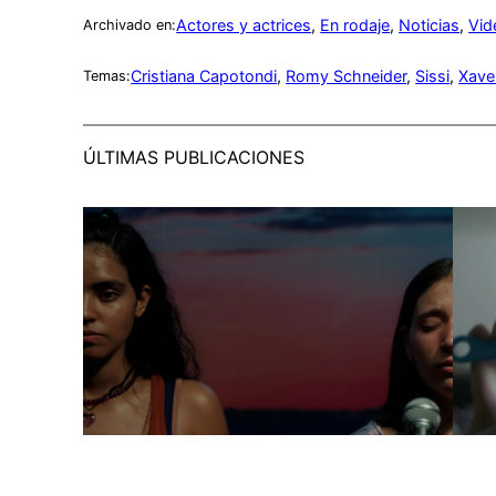
Actores y actrices
, 
En rodaje
, 
Noticias
, 
Vid
Archivado en:
Cristiana Capotondi
, 
Romy Schneider
, 
Sissi
, 
Xave
Temas:
ÚLTIMAS PUBLICACIONES