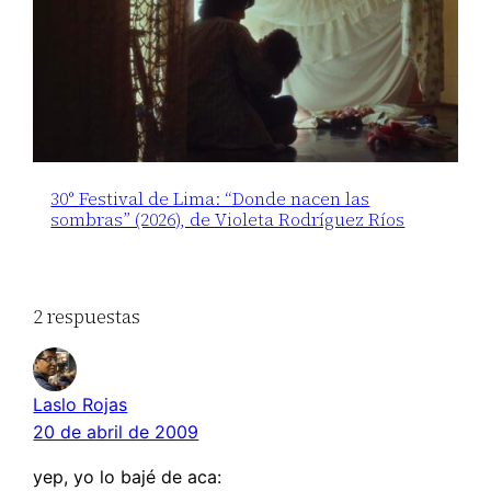
30° Festival de Lima: “Donde nacen las
sombras” (2026), de Violeta Rodríguez Ríos
2 respuestas
Laslo Rojas
20 de abril de 2009
yep, yo lo bajé de aca: