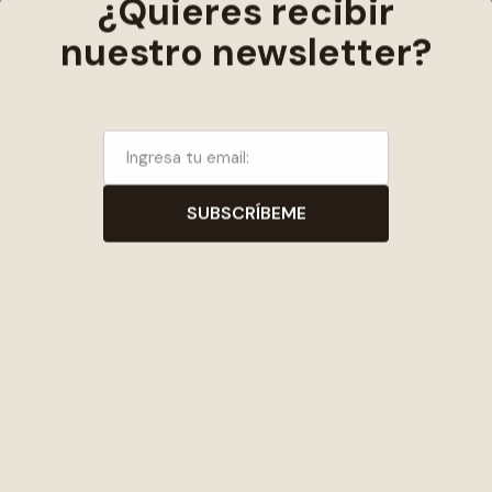
trabaja con Scott, artífices de la oscarizada
Gladiador y también de A Good Year,
American Gangster
y
Body of Lies
, y otra vez
ha tenido que alterar su peso, teniendo que
perder los más de veinte kilos que subió para
coprotagonizar ese thriller con Leonardo
DiCaprio. El reparto lo integran la camaleónica
Cate Blanchett
,
William Hurt
,
Mark Strong
y
la gran
Vanessa Redgrave
, que así se
sobrepone a la pérdida de
su hija Natasha
Richardson
, fallecida en marzo pasado días
después de un accidente de esquí.
En rodaje
, 
Fotos e imágenes
Archivado en:
Temas: