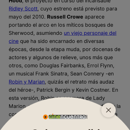
Hood
, el proyecto en curso del incansable
Ridley Scott
, cuyo estreno está previsto para
mayo del 2010.
Russell Crowe
aparece
portando el arco en los míticos bosques de
Sherwood, asumiendo
un viejo personaje del
cine
que ha sido encarnado en diversas
épocas, desde la etapa muda, por docenas de
actores y algunos de relieve, unos más que
otros, como Douglas Fairbanks, Errol Flynn,
un musical Frank Sinatra, Sean Connery -en
Robin y Marian
, quizás el retrato más audaz
del héroe-, Patrick Bergin y Kevin Costner. En
esta versión, Robin se enamora de Lady
Marion, una desconfiada viuda, en medio de la
corrupción y el desasosiego que envuelven a
la ciudad de Nottingham. Crowe nuevamente