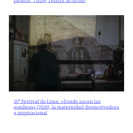
pájaros” (2026), resistir al olvido
30° Festival de Lima: «Donde nacen las
sombras» (2026), la maternidad desmotivadora
e inspiracional