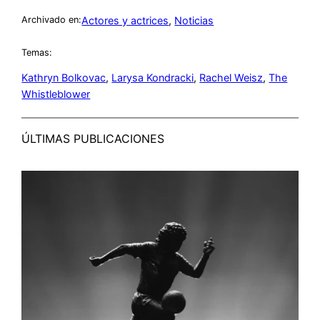
Actores y actrices
, 
Noticias
Archivado en:
Temas:
Kathryn Bolkovac
, 
Larysa Kondracki
, 
Rachel Weisz
, 
The
Whistleblower
ÚLTIMAS PUBLICACIONES