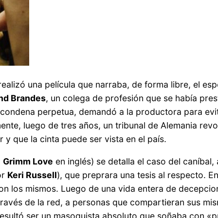
ealizó una película que narraba, de forma libre, el e
nd Brandes
, un colega de profesión que se había prest
o condena perpetua, demandó a la productora para evit
ente, luego de tres años, un tribunal de Alemania rev
r y que la cinta puede ser vista en el país.
o
Grimm Love
en inglés) se detalla el caso del caníbal
or
Keri Russell
), que preprara una tesis al respecto. En
 son los mismos. Luego de una vida entera de decepcion
ravés de la red, a personas que compartieran sus mi
resultó ser un masoquista absoluto que soñaba con «p