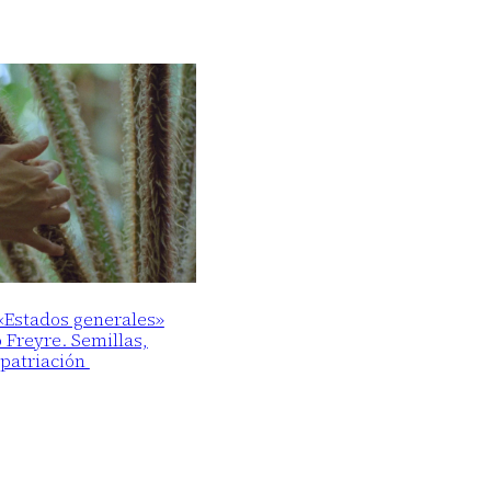
 «Estados generales»
o Freyre. Semillas,
epatriación