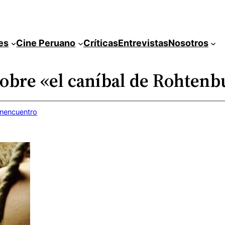
es
Cine Peruano
Críticas
Entrevistas
Nosotros
sobre «el caníbal de Rohtenb
inencuentro