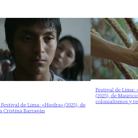
Festival de Lima:
(2025), de Maurici
colonialismos y r
 Festival de Lima: «Hiedra» (2025), de
a Cristina Barragán