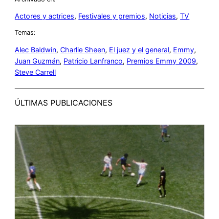
Actores y actrices
, 
Festivales y premios
, 
Noticias
, 
TV
Temas:
Alec Baldwin
, 
Charlie Sheen
, 
El juez y el general
, 
Emmy
, 
Juan Guzmán
, 
Patricio Lanfranco
, 
Premios Emmy 2009
, 
Steve Carrell
ÚLTIMAS PUBLICACIONES