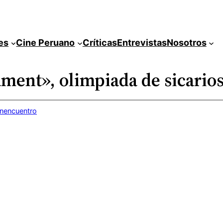
es
Cine Peruano
Críticas
Entrevistas
Nosotros
ment», olimpiada de sicario
inencuentro