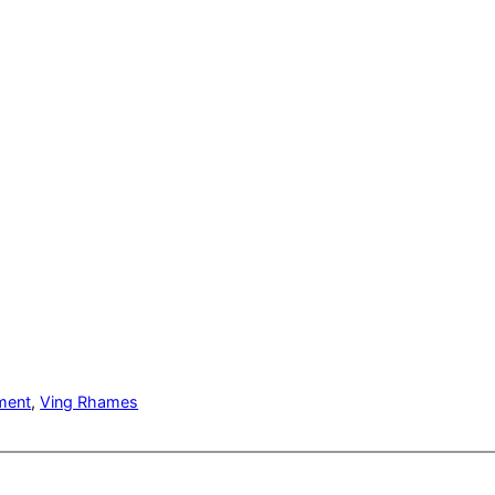
ment
, 
Ving Rhames