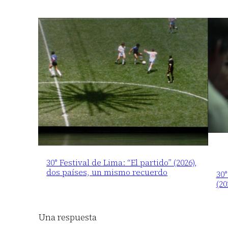
30° Festival de Lima: “El partido” (2026),
dos países, un mismo recuerdo
30°
(20
Una respuesta