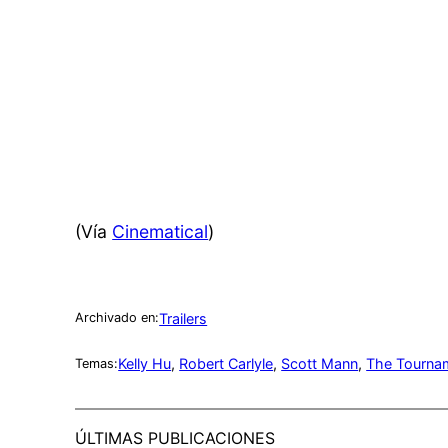
(Vía
Cinematical
)
Trailers
Archivado en:
Kelly Hu
, 
Robert Carlyle
, 
Scott Mann
, 
The Tourna
Temas:
ÚLTIMAS PUBLICACIONES