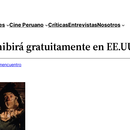
es
Cine Peruano
Críticas
Entrevistas
Nosotros
hibirá gratuitamente en EE.U
inencuentro