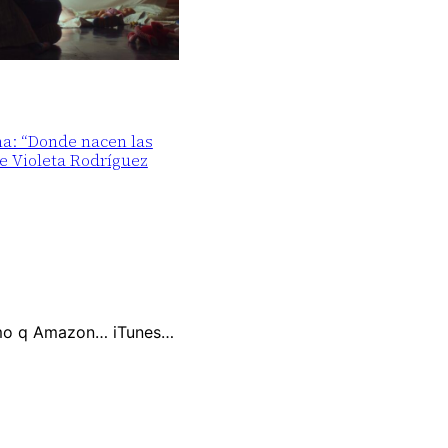
ma: “Donde nacen las
de Violeta Rodríguez
ismo q Amazon… iTunes…