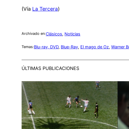
(Vía
La Tercera
)
Clásicos
, 
Noticias
Archivado en:
Blu-ray, DVD
, 
Blue-Ray
, 
El mago de Oz
, 
Warner B
Temas:
ÚLTIMAS PUBLICACIONES