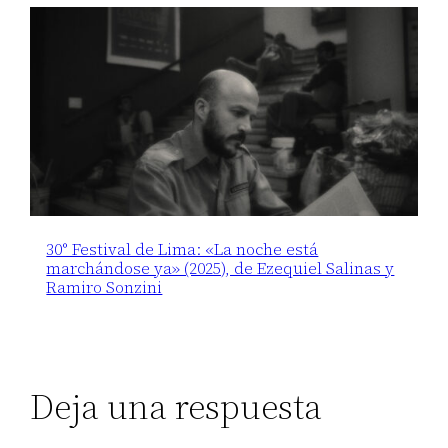
30° Festival de Lima: «La noche está
marchándose ya» (2025), de Ezequiel Salinas y
Ramiro Sonzini
Deja una respuesta