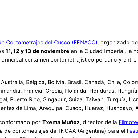
l de Cortometrajes del Cusco (FENACO)
, organizado po
mos
11, 12 y 13 de noviembre
en la Ciudad Imperial, la n
l principal certamen cortometrajístico peruano y entr
ustralia, Bélgica, Bolivia, Brasil, Canadá, Chile, Col
nlandia, Francia, Grecia, Holanda, Honduras, Hungría, In
al, Puerto Rico, Singapur, Suiza, Taiwán, Turquía, Uc
ntes de Lima, Arequipa, Cusco, Huaraz, Huancayo, Ay
á conformado por
Txema Muñoz
, director de la
Filmot
a de cortometrajes del INCAA (Argentina) para el
Fest