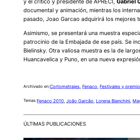
y el crítico y presidente de APRECI,
Gabriel 
documental y animación, mientras los internac
pasado, Joao Garcao adquirirá los mejores t
Asimismo, se presentará una muestra especia
patrocinio de la Embajada de ese país. Se i
Bielinsky. Otra valiosa muestra es la de lar
Huancavelica y Puno, en una nueva expresión 
Cortometrajes
, 
Fenaco
, 
Festivales y premi
Archivado en:
Fenaco 2010
, 
João Garção
, 
Lorena Bianchini
, 
Mag
Temas:
ÚLTIMAS PUBLICACIONES