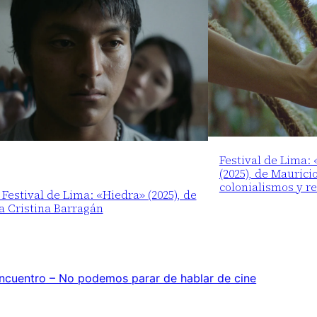
Festival de Lima:
(2025), de Maurici
colonialismos y r
 Festival de Lima: «Hiedra» (2025), de
a Cristina Barragán
encuentro – No podemos parar de hablar de cine