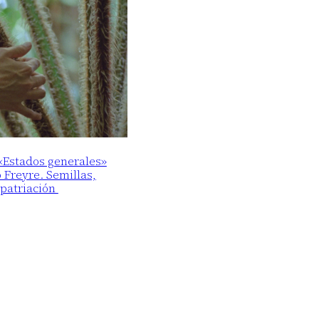
 «Estados generales»
o Freyre. Semillas,
epatriación