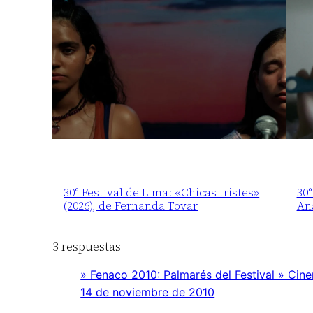
30° Festival de Lima: «Chicas tristes»
30°
(2026), de Fernanda Tovar
An
3 respuestas
» Fenaco 2010: Palmarés del Festival » Cin
14 de noviembre de 2010