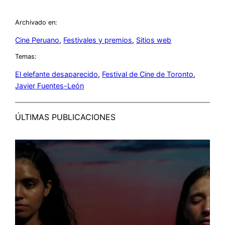
Archivado en:
Cine Peruano
, 
Festivales y premios
, 
Sitios web
Temas:
El elefante desaparecido
, 
Festival de Cine de Toronto
, 
Javier Fuentes-León
ÚLTIMAS PUBLICACIONES