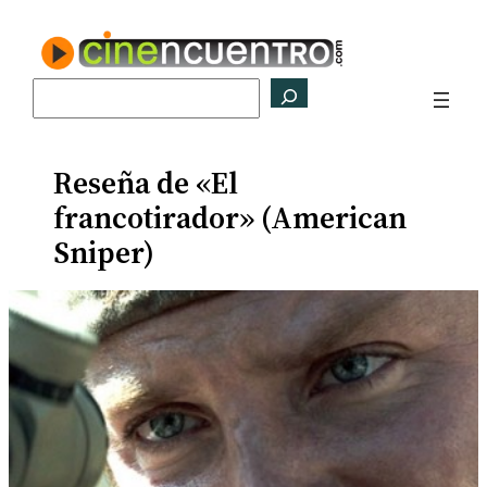
Saltar
al
contenido
Buscar
Reseña de «El
francotirador» (American
Sniper)