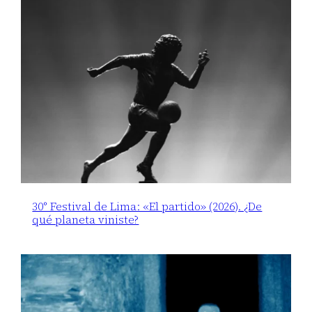
30° Festival de Lima: «El partido» (2026). ¿De
qué planeta viniste?