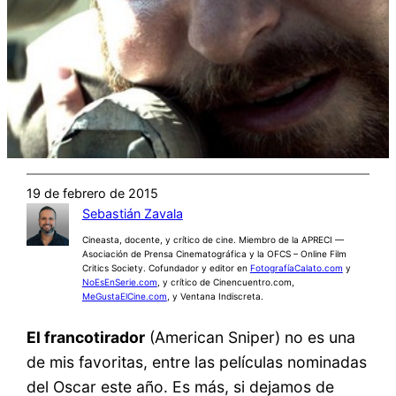
19 de febrero de 2015
Sebastián Zavala
Cineasta, docente, y crítico de cine. Miembro de la APRECI —
Asociación de Prensa Cinematográfica y la OFCS – Online Film
Critics Society. Cofundador y editor en
FotografíaCalato.com
y
NoEsEnSerie.com
, y crítico de Cinencuentro.com,
MeGustaElCine.com
, y Ventana Indiscreta.
El francotirador
(American Sniper) no es una
de mis favoritas, entre las películas nominadas
del Oscar este año. Es más, si dejamos de