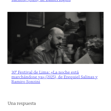
30° Festival de Lima: «La noche está
marchándose ya» (2025), de Ezequiel Salinas y
Ramiro Sonzini
Una respuesta