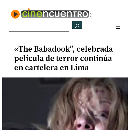
Saltar
al
contenido
Buscar
«The Babadook”, celebrada
película de terror continúa
en cartelera en Lima