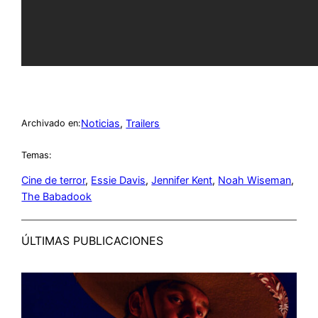
Noticias
, 
Trailers
Archivado en:
Temas:
Cine de terror
, 
Essie Davis
, 
Jennifer Kent
, 
Noah Wiseman
, 
The Babadook
ÚLTIMAS PUBLICACIONES