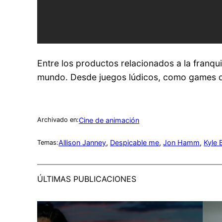
Entre los productos relacionados a la franqu
mundo. Desde juegos lúdicos, como games d
Cine de animación
Archivado en:
Allison Janney
, 
Despicable me
, 
Jon Hamm
, 
Kyle 
Temas:
ÚLTIMAS PUBLICACIONES