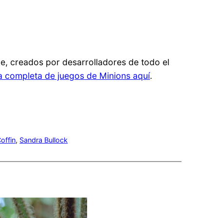
ne, creados por desarrolladores de todo el
ta completa de juegos de Minions aquí
.
Coffin
, 
Sandra Bullock