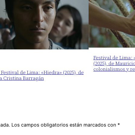
Festival de Lima:
(2025), de Maurici
colonialismos y r
 Festival de Lima: «Hiedra» (2025), de
a Cristina Barragán
cada.
Los campos obligatorios están marcados con
*