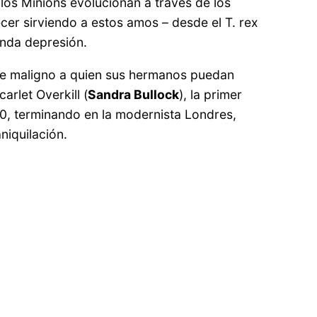
los Minions evolucionan a través de los
er sirviendo a estos amos – desde el T. rex
unda depresión.
efe maligno a quien sus hermanos puedan
arlet Overkill (
Sandra Bullock
), la primer
60, terminando en la modernista Londres,
niquilación.