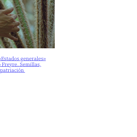
 «Estados generales»
o Freyre. Semillas,
epatriación