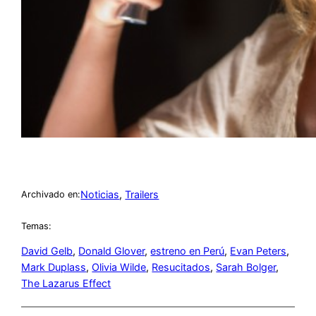
Noticias
, 
Trailers
Archivado en:
Temas:
David Gelb
, 
Donald Glover
, 
estreno en Perú
, 
Evan Peters
, 
Mark Duplass
, 
Olivia Wilde
, 
Resucitados
, 
Sarah Bolger
, 
The Lazarus Effect