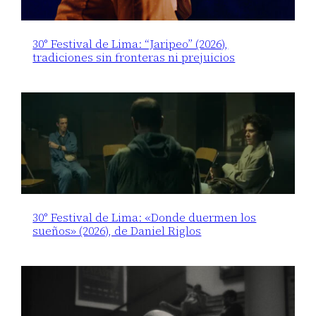
30° Festival de Lima: “Jaripeo” (2026),
tradiciones sin fronteras ni prejuicios
30° Festival de Lima: «Donde duermen los
sueños» (2026), de Daniel Riglos