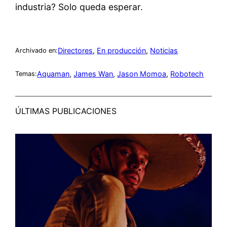
industria? Solo queda esperar.
Directores
, 
En producción
, 
Noticias
Archivado en:
Aquaman
, 
James Wan
, 
Jason Momoa
, 
Robotech
Temas:
ÚLTIMAS PUBLICACIONES