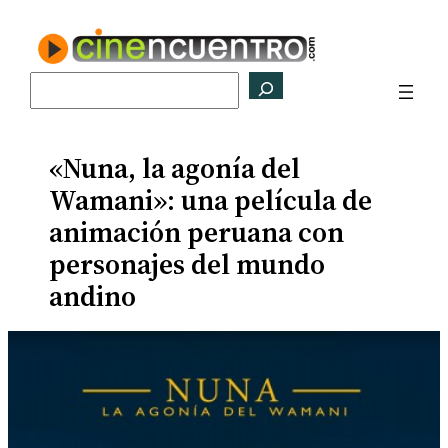
Saltar
al
contenido
Buscar
«Nuna, la agonía del
Wamani»: una película de
animación peruana con
personajes del mundo
andino