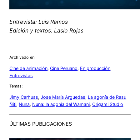
Entrevista: Luis Ramos
Edición y textos: Laslo Rojas
Archivado en:
Cine de animación
, 
Cine Peruano
, 
En producción
, 
Entrevistas
Temas:
Jimy Carhuas
, 
José María Arguedas
, 
La agonía de Rasu
Ñiti
, 
Nuna
, 
Nuna: la agonía del Wamani
, 
Origami Studio
ÚLTIMAS PUBLICACIONES