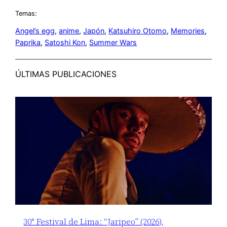
Temas:
Angel’s egg
, 
anime
, 
Japón
, 
Katsuhiro Otomo
, 
Memories
, 
Paprika
, 
Satoshi Kon
, 
Summer Wars
ÚLTIMAS PUBLICACIONES
30° Festival de Lima: “Jaripeo” (2026),