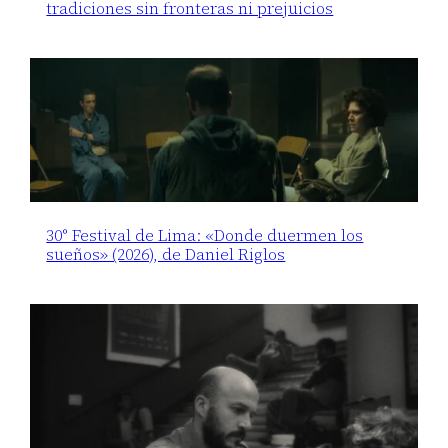
tradiciones sin fronteras ni prejuicios
30° Festival de Lima: «Donde duermen los
sueños» (2026), de Daniel Riglos