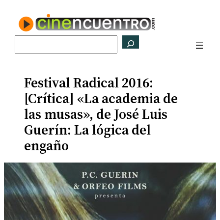
Saltar
al
contenido
Buscar
Festival Radical 2016:
[Crítica] «La academia de
las musas», de José Luis
Guerín: La lógica del
engaño