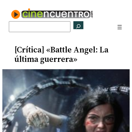
Saltar
al
contenido
Buscar
[Crítica] «Battle Angel: La
última guerrera»