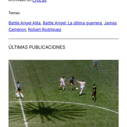
Críticas
Temas:
Battle Angel Alita
, 
Battle Angel: La última guerrera
, 
James
Cameron
, 
Robert Rodriguez
ÚLTIMAS PUBLICACIONES