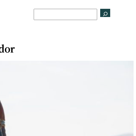
Buscar
idor