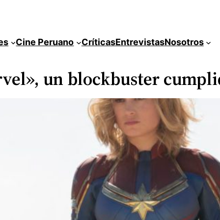
es
Cine Peruano
Críticas
Entrevistas
Nosotros
rvel», un blockbuster cumpl