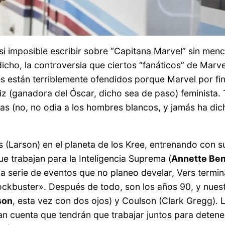
si imposible escribir sobre “Capitana Marvel” sin men
dicho, la controversia que ciertos “fanáticos” de Marv
 están terriblemente ofendidos porque Marvel por fin
iz (ganadora del Óscar, dicho sea de paso) feminista. 
s (no, no odia a los hombres blancos, y jamás ha dicho
 (Larson) en el planeta de los Kree, entrenando con 
ue trabajan para la Inteligencia Suprema (
Annette Be
 serie de eventos que no planeo develar, Vers termin
ockbuster». Después de todo, son los años 90, y nues
son
, esta vez con dos ojos) y Coulson (Clark Gregg).
dan cuenta que tendrán que trabajar juntos para detene