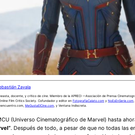
ebastián Zavala
neasta, docente, y crítico de cine. Miembro de la APRECI —Asociación de Prensa Cinematogr
Online Film Critics Society. Cofundador y editor en
FotografíaCalato.com
y
NoEsEnSerie.com
,
nencuentro.com,
MeGustaElCine.com
, y Ventana Indiscreta.
 MCU (Universo Cinematográfico de Marvel) hasta aho
vel”
. Después de todo, a pesar de que no todas las e