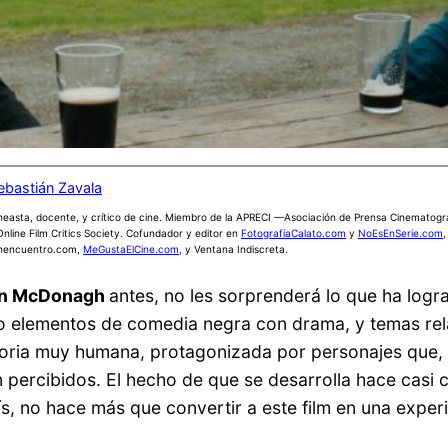
ebastián Zavala
neasta, docente, y crítico de cine. Miembro de la APRECI —Asociación de Prensa Cinematogr
Online Film Critics Society. Cofundador y editor en
FotografíaCalato.com
y
NoEsEnSerie.com
,
nencuentro.com,
MeGustaElCine.com
, y Ventana Indiscreta.
in McDonagh
antes, no les sorprenderá lo que ha logr
o elementos de comedia negra con drama, y temas rela
istoria muy humana, protagonizada por personajes que
 percibidos. El hecho de que se desarrolla hace casi c
país, no hace más que convertir a este film en una exper