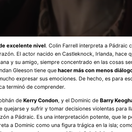
de excelente nivel
. Colin Farrell interpreta a Pádrai
zón. El actor nacido en Castleknock, Irlanda, hace qu
na y su amigo, siempre concentrado en las cosas senci
ndan Gleeson tiene que
hacer más con menos diálog
 mucho expresar sus emociones. De hecho, es para eso 
nca terminó de comprender.
Siobhán de
Kerry Condon
, y el Dominic de
Barry Keogh
e quejarse y sufrir y tomar decisiones violentas para l
ón a Pádraic. Es una interpretación potente, que le 
ta a Dominic como una figura trágica en la isla; com