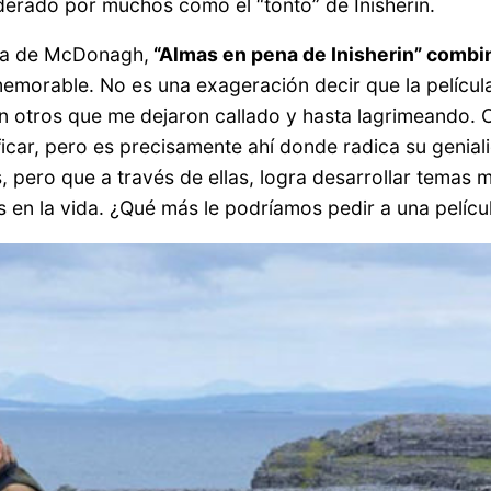
derado por muchos como el “tonto” de Inisherin.
evia de McDonagh,
“Almas en pena de Inisherin” combi
o memorable. No es una exageración decir que la pelí
on otros que me dejaron callado y hasta lagrimeando.
sificar, pero es precisamente ahí donde radica su genial
, pero que a través de ellas, logra desarrollar temas
s en la vida. ¿Qué más le podríamos pedir a una pelícu