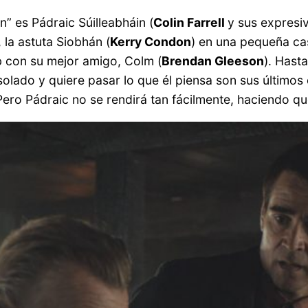
n” es Pádraic Súilleabháin (
Colin Farrell
y sus expresi
la astuta Siobhán (
Kerry Condon
) en una pequeña casa
b con su mejor amigo, Colm (
Brendan Gleeson
). Hast
esolado y quiere pasar lo que él piensa son sus últimos 
Pero Pádraic no se rendirá tan fácilmente, haciendo q