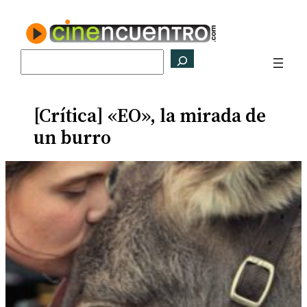
Saltar
al
contenido
Buscar
[Crítica] «EO», la mirada de
un burro