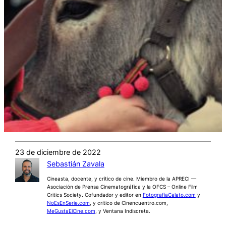
23 de diciembre de 2022
Sebastián Zavala
Cineasta, docente, y crítico de cine. Miembro de la APRECI —
Asociación de Prensa Cinematográfica y la OFCS – Online Film
Critics Society. Cofundador y editor en
FotografíaCalato.com
y
NoEsEnSerie.com
, y crítico de Cinencuentro.com,
MeGustaElCine.com
, y Ventana Indiscreta.