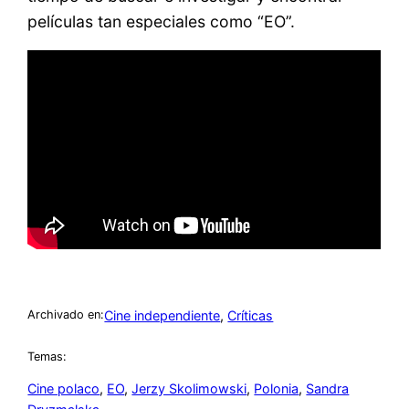
películas tan especiales como “EO”.
Cine independiente
, 
Críticas
Archivado en:
Temas:
Cine polaco
, 
EO
, 
Jerzy Skolimowski
, 
Polonia
, 
Sandra