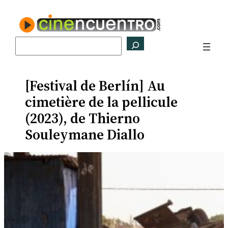
Saltar
al
contenido
Buscar
[Festival de Berlín] Au
cimetière de la pellicule
(2023), de Thierno
Souleymane Diallo