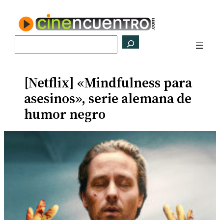
Saltar
al
contenido
Buscar
[Netflix] «Mindfulness para
asesinos», serie alemana de
humor negro