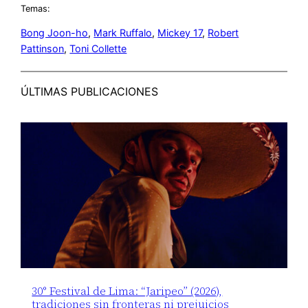
Temas:
Bong Joon-ho
, 
Mark Ruffalo
, 
Mickey 17
, 
Robert
Pattinson
, 
Toni Collette
ÚLTIMAS PUBLICACIONES
30° Festival de Lima: “Jaripeo” (2026),
tradiciones sin fronteras ni prejuicios