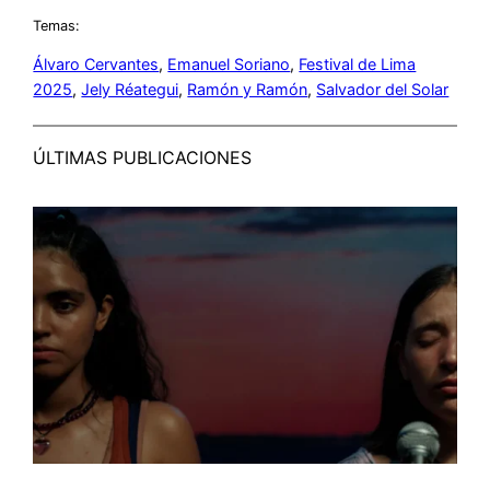
Temas:
Álvaro Cervantes
, 
Emanuel Soriano
, 
Festival de Lima
2025
, 
Jely Réategui
, 
Ramón y Ramón
, 
Salvador del Solar
ÚLTIMAS PUBLICACIONES