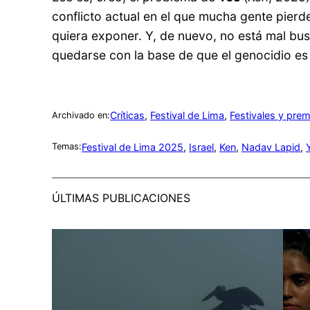
conflicto actual en el que mucha gente pierd
quiera exponer. Y, de nuevo, no está mal busc
quedarse con la base de que el genocidio es 
Críticas
, 
Festival de Lima
, 
Festivales y pre
Archivado en:
Festival de Lima 2025
, 
Israel
, 
Ken
, 
Nadav Lapid
, 
Temas:
ÚLTIMAS PUBLICACIONES