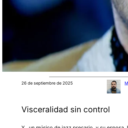
26 de septiembre de 2025
M
Visceralidad sin control
Y., un músico de jazz precario, y su esposa J