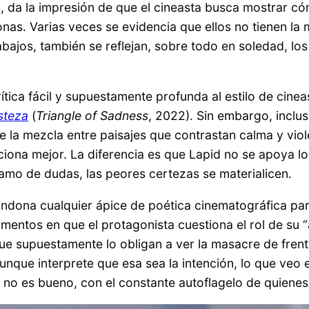
 da la impresión de que el cineasta busca mostrar cóm
nas. Varias veces se evidencia que ellos no tienen la 
ajos, también se reflejan, sobre todo en soledad, los c
rítica fácil y supuestamente profunda al estilo de cin
isteza
(
Triangle of Sadness
, 2022). Sin embargo, inclu
onde la mezcla entre paisajes que contrastan calma y v
iona mejor. La diferencia es que Lapid no se apoya lo 
 tramo de dudas, las peores certezas se materialicen.
bandona cualquier ápice de poética cinematográfica par
entos en que el protagonista cuestiona el rol de su “
ue supuestamente lo obligan a ver la masacre de frent
nque interprete que esa sea la intención, lo que veo e
o no es bueno, con el constante autoflagelo de quienes