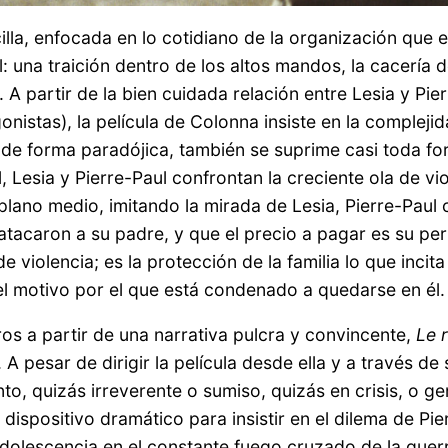
la, enfocada en lo cotidiano de la organización que e
: una traición dentro de los altos mandos, la cacería d
 A partir de la bien cuidada relación entre Lesia y Pie
nistas), la película de Colonna insiste en la compleji
, de forma paradójica, también se suprime casi toda fo
 Lesia y Pierre-Paul confrontan la creciente ola de vio
lano medio, imitando la mirada de Lesia, Pierre-Paul 
tacaron a su padre, y que el precio a pagar es su per
e violencia; es la protección de la familia lo que incit
, el motivo por el que está condenado a quedarse en él
tros a partir de una narrativa pulcra y convincente,
Le 
a. A pesar de dirigir la película desde ella y a través
nto, quizás irreverente o sumiso, quizás en crisis, o g
spositivo dramático para insistir en el dilema de Pierr
dolescencia en el constante fuego cruzado de la guerr