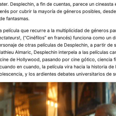
ater. Desplechin, a fin de cuentas, parece un cineast
nterés por cubrir la mayoría de géneros posibles, desde 
s de fantasmas.
a película que recurre a la multiplicidad de géneros p
ectateurs
!, (“Cinéfilos” en francés) funciona como un d
sonaje de otras películas de Desplechin, a partir de s
thieu Almaric, Desplechin interpela a las películas can
cine de Hollywood, pasando por cine gótico, ciencia fic
uando en cuando, la película vira hacia la historia de
olescencia, y los ardientes debates universitarios de 