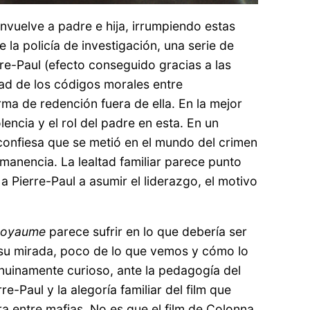
nvuelve a padre e hija, irrumpiendo estas
e la policía de investigación, una serie de
rre-Paul (efecto conseguido gracias a las
dad de los códigos morales entre
rma de redención fuera de ella. En la mejor
lencia y el rol del padre en esta. En un
confiesa que se metió en el mundo del crimen
manencia. La lealtad familiar parece punto
a a Pierre-Paul a asumir el liderazgo, el motivo
.
royaume
parece sufrir en lo que debería ser
 de su mirada, poco de lo que vemos y cómo lo
enuinamente curioso, ante la pedagogía del
e-Paul y la alegoría familiar del film que
a entre mafias. No es que el film de Colonna