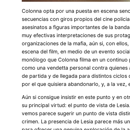
Colonna opta por una puesta en escena sencil
secuencias con giros propios del cine policial
asesinatos a figuras importantes de la banda.
muy efectivas interpretaciones de sus protago
organizaciones de la mafia, aún si, con ellos
escena del film, en medio de un evento social,
monólogo que Colonna filma en un continuo p
como una vendetta personal contra quienes a
de partida y de llegada para distintos ciclos d
por el que quisiera abandonarlo, y, a la vez
Aún si consigue insistir en este punto y en o
su principal virtud: el punto de vista de Lesi
vemos parece sugerir un punto de vista disti
crimen. La presencia de Lesia parece más un di
para ofrecer una genuina exploración de la a