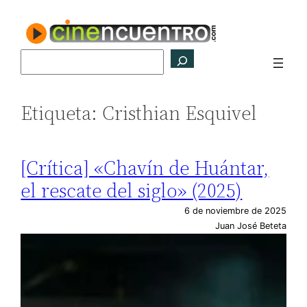
Saltar
al
contenido
Buscar
Etiqueta:
Cristhian Esquivel
[Crítica] «Chavín de Huántar,
el rescate del siglo» (2025)
6 de noviembre de 2025
Juan José Beteta