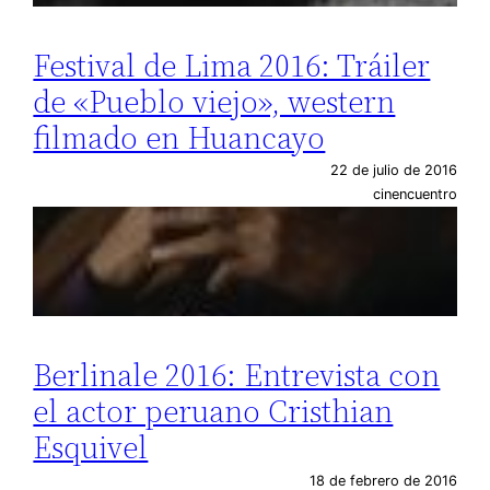
Festival de Lima 2016: Tráiler
de «Pueblo viejo», western
filmado en Huancayo
22 de julio de 2016
cinencuentro
Berlinale 2016: Entrevista con
el actor peruano Cristhian
Esquivel
18 de febrero de 2016