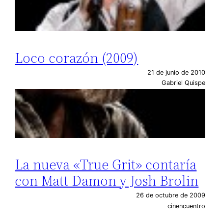
Loco corazón (2009)
21 de junio de 2010
Gabriel Quispe
La nueva «True Grit» contaría
con Matt Damon y Josh Brolin
26 de octubre de 2009
cinencuentro