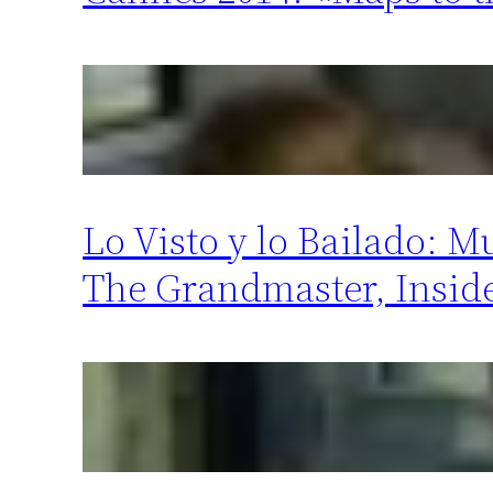
Lo Visto y lo Bailado: 
The Grandmaster, Insid