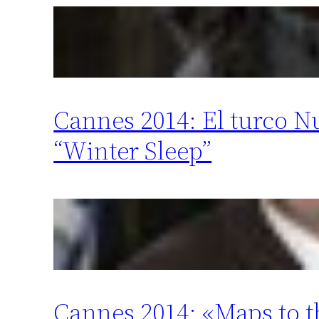
Cannes 2014: El turco N
“Winter Sleep”
Cannes 2014: «Maps to t