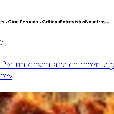
es
Cine Peruano
Críticas
Entrevistas
Nosotros
e
te 2»: un desenlace coherente 
re»