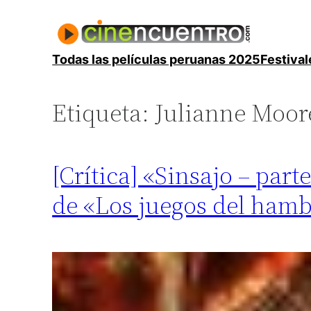
Saltar
al
contenido
Todas las películas peruanas 2025
Festival
Etiqueta:
Julianne Moor
[Crítica] «Sinsajo – par
de «Los juegos del hamb