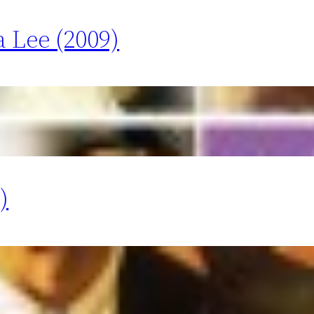
 Lee (2009)
)