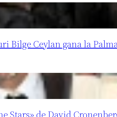
uri Bilge Ceylan gana la Palm
he Stars» de David Cronenber