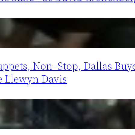
Muppets, Non–Stop, Dallas Buy
e Llewyn Davis