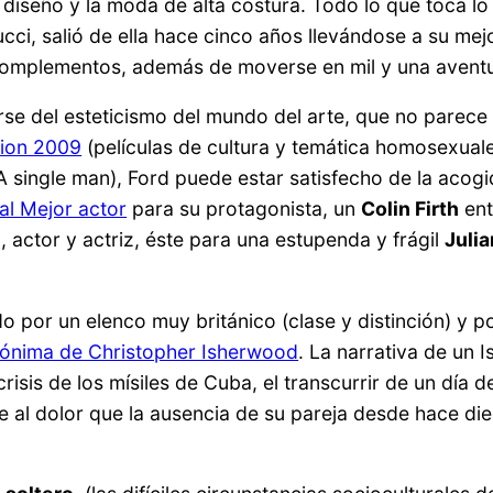
diseño y la moda de alta costura. Todo lo que toca lo 
i, salió de ella hace cinco años llevándose a su mejor
omplementos, además de moverse en mil y una aventu
arse del esteticismo del mundo del arte, que no parece 
Lion 2009
(películas de cultura y temática homosexuale
A single man), Ford puede estar satisfecho de la acogi
al Mejor actor
para su protagonista, un
Colin Firth
ent
 actor y actriz, éste para una estupenda y frágil
Juli
 por un elenco muy británico (clase y distinción) y por
ónima de Christopher Isherwood
. La narrativa de un 
risis de los mísiles de Cuba, el transcurrir de un día
te al dolor que la ausencia de su pareja desde hace di