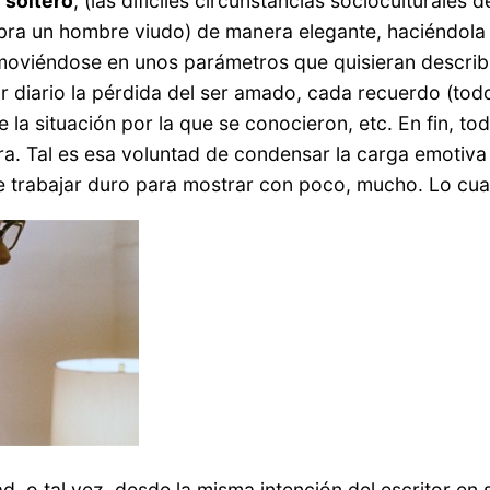
 soltero
, (las difíciles circunstancias socioculturale
a obra un hombre viudo) de manera elegante, haciéndol
, moviéndose en unos parámetros que quisieran describ
r diario la pérdida del ser amado, cada recuerdo (todo
a situación por la que se conocieron, etc. En fin, todo
ura. Tal es esa voluntad de condensar la carga emotiv
e trabajar duro para mostrar con poco, mucho. Lo cual 
d, o tal vez, desde la misma intención del escritor en