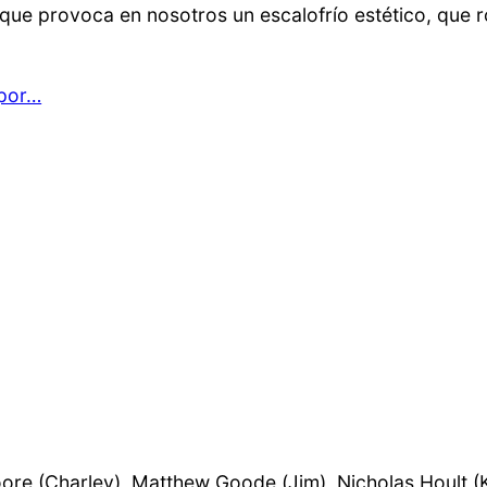
te, que provoca en nosotros un escalofrío estético, qu
 por…
Moore (Charley), Matthew Goode (Jim), Nicholas Hoult (