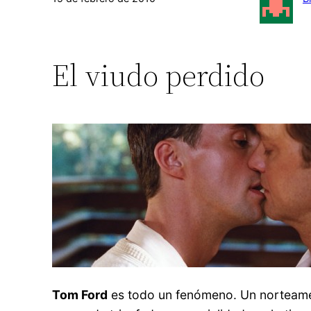
El viudo perdido
Tom Ford
es todo un fenómeno. Un norteameri