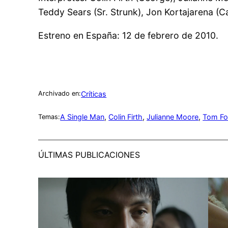
Teddy Sears (Sr. Strunk), Jon Kortajarena (Ca
Estreno en España: 12 de febrero de 2010.
Críticas
Archivado en:
A Single Man
, 
Colin Firth
, 
Julianne Moore
, 
Tom Fo
Temas:
ÚLTIMAS PUBLICACIONES