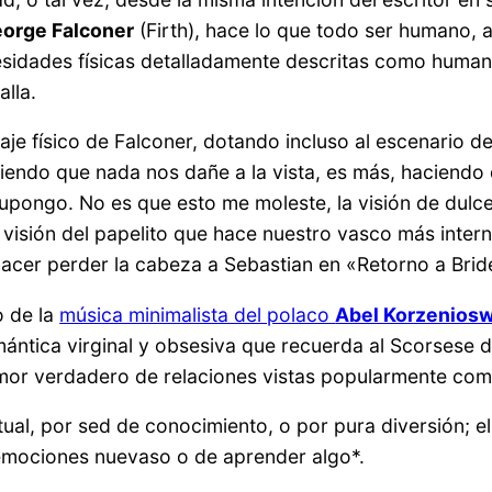
orge Falconer
(Firth), hace lo que todo ser humano, 
esidades físicas detalladamente descritas como human
alla.
aje físico de Falconer, dotando incluso al escenario de
iendo que nada nos dañe a la vista, es más, haciendo 
supongo. No es que esto me moleste, la visión de dulc
la visión del papelito que hace nuestro vasco más inter
acer perder la cabeza a Sebastian en «Retorno a Brid
o de la
música minimalista del polaco
Abel Korzeniosw
ántica virginal y obsesiva que recuerda al Scorsese de
mor verdadero de relaciones vistas popularmente como
itual, por sed de conocimiento, o por pura diversión; el
r emociones nuevaso o de aprender algo*.