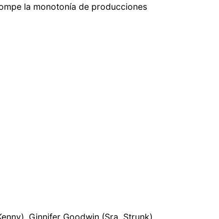
e rompe la monotonía de producciones
Kenny), Ginnifer Goodwin (Sra. Strunk),