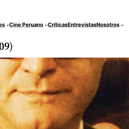
es
Cine Peruano
Críticas
Entrevistas
Nosotros
09)