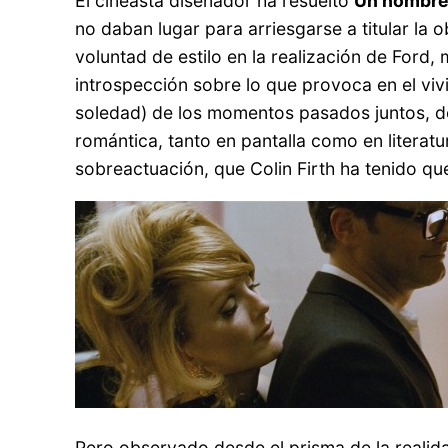
El cineasta diseñador ha resuelto
Un hombre
no daban lugar para arriesgarse a titular l
voluntad de estilo en la realización de Ford
introspección sobre lo que provoca en el vivi
soledad) de los momentos pasados juntos, de l
romántica, tanto en pantalla como en literat
sobreactuación, que Colin Firth ha tenido qu
Pero observado desde el prisma de la realida