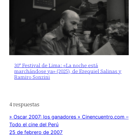
30° Festival de Lima: «La noche está
marchándose ya» (2025), de Ezequiel Salinas y
Ramiro Sonzini
4 respuestas
» Oscar 2007: los ganadores » Cinencuentro.com –
Todo el cine del Perú
25 de febrero de 2007