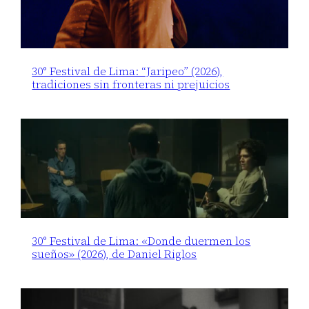
30° Festival de Lima: “Jaripeo” (2026),
tradiciones sin fronteras ni prejuicios
30° Festival de Lima: «Donde duermen los
sueños» (2026), de Daniel Riglos