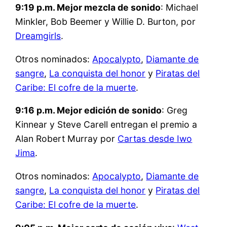
9:19 p.m. Mejor mezcla de sonido
: Michael
Minkler, Bob Beemer y Willie D. Burton, por
Dreamgirls
.
Otros nominados:
Apocalypto
,
Diamante de
sangre
,
La conquista del honor
y
Piratas del
Caribe: El cofre de la muerte
.
9:16 p.m. Mejor edición de sonido
: Greg
Kinnear y Steve Carell entregan el premio a
Alan Robert Murray por
Cartas desde Iwo
Jima
.
Otros nominados:
Apocalypto
,
Diamante de
sangre
,
La conquista del honor
y
Piratas del
Caribe: El cofre de la muerte
.