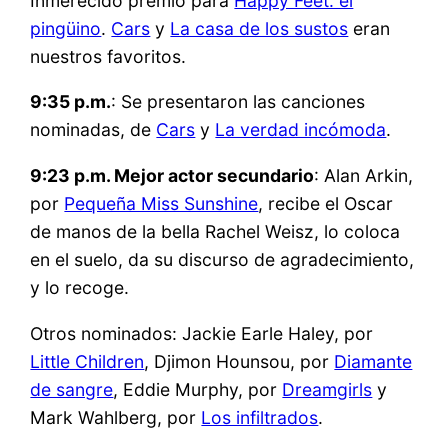
Inmerecido premio para
Happy Feet: el
pingüino
.
Cars
y
La casa de los sustos
eran
nuestros favoritos.
9:35 p.m.
: Se presentaron las canciones
nominadas, de
Cars
y
La verdad incómoda
.
9:23 p.m. Mejor actor secundario
: Alan Arkin,
por
Pequeña Miss Sunshine
, recibe el Oscar
de manos de la bella Rachel Weisz, lo coloca
en el suelo, da su discurso de agradecimiento,
y lo recoge.
Otros nominados: Jackie Earle Haley, por
Little Children
, Djimon Hounsou, por
Diamante
de sangre
, Eddie Murphy, por
Dreamgirls
y
Mark Wahlberg, por
Los infiltrados
.