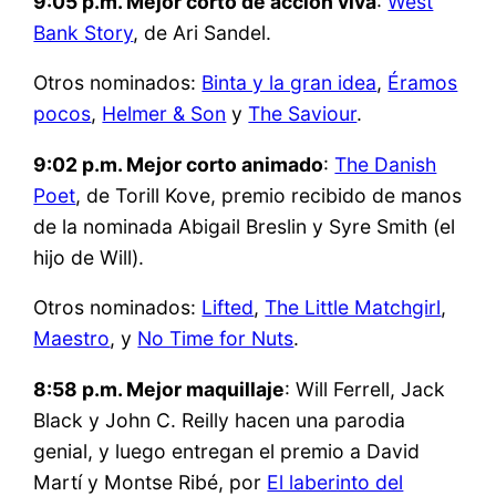
9:05 p.m. Mejor corto de acción viva
:
West
Bank Story
, de Ari Sandel.
Otros nominados:
Binta y la gran idea
,
Éramos
pocos
,
Helmer & Son
y
The Saviour
.
9:02 p.m. Mejor corto animado
:
The Danish
Poet
, de Torill Kove, premio recibido de manos
de la nominada Abigail Breslin y Syre Smith (el
hijo de Will).
Otros nominados:
Lifted
,
The Little Matchgirl
,
Maestro
, y
No Time for Nuts
.
8:58 p.m. Mejor maquillaje
: Will Ferrell, Jack
Black y John C. Reilly hacen una parodia
genial, y luego entregan el premio a David
Martí y Montse Ribé, por
El laberinto del