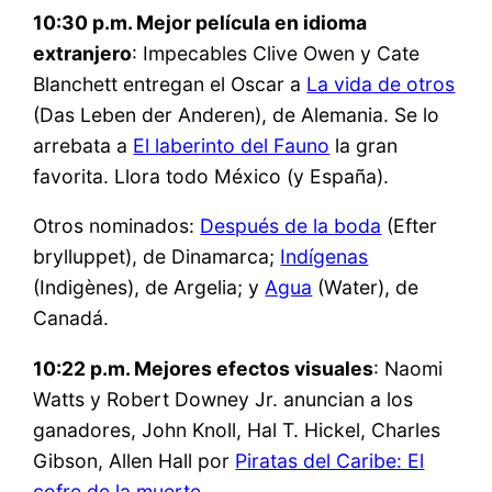
10:30 p.m. Mejor película en idioma
extranjero
: Impecables Clive Owen y Cate
Blanchett entregan el Oscar a
La vida de otros
(Das Leben der Anderen), de Alemania. Se lo
arrebata a
El laberinto del Fauno
la gran
favorita. Llora todo México (y España).
Otros nominados:
Después de la boda
(Efter
brylluppet), de Dinamarca;
Indígenas
(Indigènes), de Argelia; y
Agua
(Water), de
Canadá.
10:22 p.m. Mejores efectos visuales
: Naomi
Watts y Robert Downey Jr. anuncian a los
ganadores, John Knoll, Hal T. Hickel, Charles
Gibson, Allen Hall por
Piratas del Caribe: El
cofre de la muerte
.