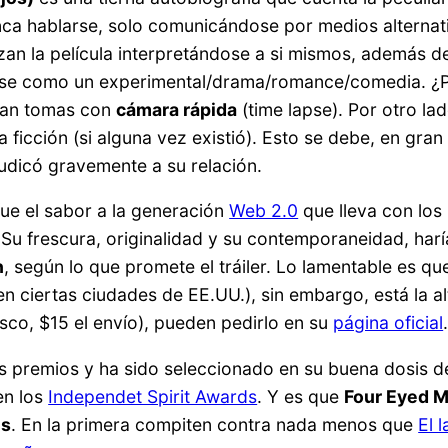
a hablarse, solo comunicándose por medios alternativ
izan la película interpretándose a si mismos, además de
arse como un experimental/drama/romance/comedia. ¿Po
izan tomas con
cámara rápida
(time lapse). Por otro la
la ficción (si alguna vez existió). Esto se debe, en gran
judicó gravemente a su relación.
fue el sabor a la generación
Web 2.0
que lleva con los
Su frescura, originalidad y su contemporaneidad, harí
n
, según lo que promete el tráiler. Lo lamentable es q
 ciertas ciudades de EE.UU.), sin embargo, está la a
sco, $15 el envío), pueden pedirlo en su
página oficial
 premios y ha sido seleccionado en su buena dosis de
en los
Independet Spirit Awards
. Y es que
Four Eyed 
es
. En la primera compiten contra nada menos que
El 