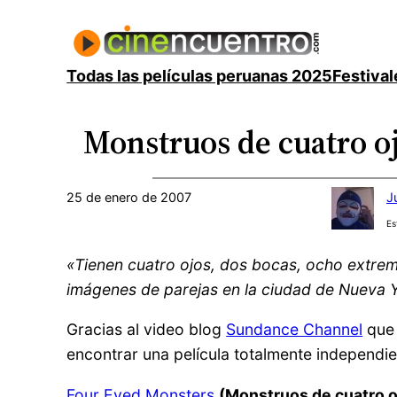
Saltar
al
contenido
Todas las películas peruanas 2025
Festival
Monstruos de cuatro o
25 de enero de 2007
J
Es
«Tienen cuatro ojos, dos bocas, ocho extrem
imágenes de parejas en la ciudad de Nueva Y
Gracias al video blog
Sundance Channel
qu
encontrar una película totalmente independi
Four Eyed Monsters
(Monstruos de cuatro o