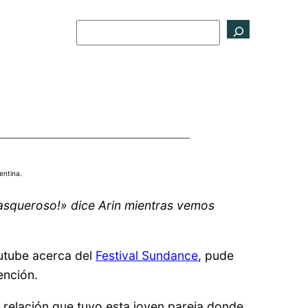
Buscar
entina.
 asqueroso!» dice Arin mientras vemos
utube acerca del
Festival Sundance
, pude
ención.
r relación que tuvo esta joven pareja donde