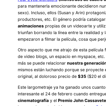
para mantenerla emocionante decidieron nunc
sexo). Incluso, ellos (Susan y Arin) protagon
productores, etc. El género podría catalog
animaciones
propias de un videoarte y util
triunfan borrando la línea entre la realidad y 
empezaron a filmar la película, cosa que per
Otro aspecto que me atrajo de esta película 
de video blogs, un espacio en myspace, etc. 
más se puede relacionar
nuestra generació
mismos están luchando porque se proyecte en
original, al doloroso precio de
$35
($20 el di
Este largometraje ya ha ganado unos cuantos
interesante el 24 de febrero cuando entregu
cinematografía
y el
Premio John Cassavet