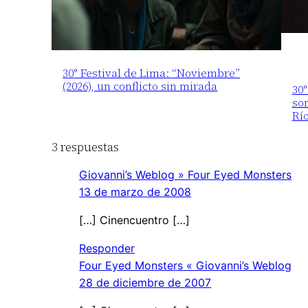
30° Festival de Lima: “Noviembre”
(2026), un conflicto sin mirada
30°
som
Rí
3 respuestas
Giovanni’s Weblog » Four Eyed Monsters
13 de marzo de 2008
[…] Cinencuentro […]
Responder
Four Eyed Monsters « Giovanni’s Weblog
28 de diciembre de 2007