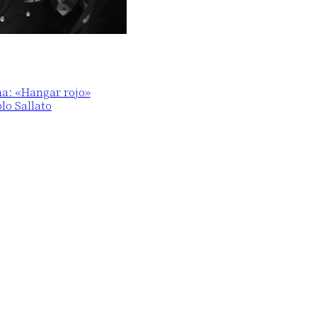
ma: «Hangar rojo»
blo Sallato