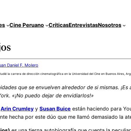
es
Cine Peruano
Críticas
Entrevistas
Nosotros
jos
uan Daniel F. Molero
tudié la carrera de dirección cinematográfica en la Universidad del Cine en Buenos Aires, Arg
idades que se envuelven alrededor de si mismas. ¡Es
ork. «¡No puedo dejar de envidiarlos!»
e
Arin Crumley
y
Susan Buice
están haciendo para Yo
ente hecha por este dúo que me llamó demasiado la at
jos)
es una tierna autobiografía que cuenta la peculia