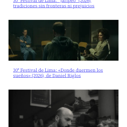
30° Festival de Lima: “Jaripeo” (2026),
tradiciones sin fronteras ni prejuicios
30° Festival de Lima: «Donde duermen los
sueños» (2026), de Daniel Riglos