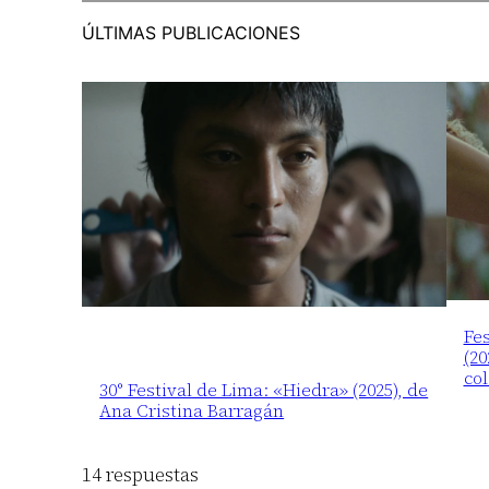
ÚLTIMAS PUBLICACIONES
Fes
(20
co
30° Festival de Lima: «Hiedra» (2025), de
Ana Cristina Barragán
14 respuestas