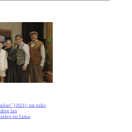
lius” (2021): un niño
ubre las
iales en Lima