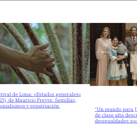
tival de Lima: «Estados generales»
25), de Mauricio Freyre. Semillas,
lonialismos y repatriación
“Un mundo para Ju
de clase alta desc
desigualdades soc