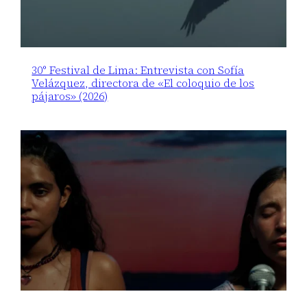
30° Festival de Lima: Entrevista con Sofía
Velázquez, directora de «El coloquio de los
pájaros» (2026)