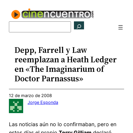
Saltar
al
contenido
Buscar
Depp, Farrell y Law
reemplazan a Heath Ledger
en «The Imaginarium of
Doctor Parnassus»
12 de marzo de 2008
Jorge Esponda
Las noticias aún no lo confirmaban, pero en
estos días el propio
Terry Gilliam
declaró