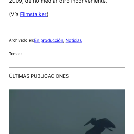
2009, de no mediar otro inconveniente.
(Vía
Filmstalker
)
En producción
, 
Noticias
Archivado en:
Temas:
ÚLTIMAS PUBLICACIONES