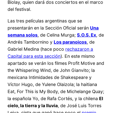
Biolay, quien dará dos conciertos en el marco
del festival.
Las tres películas argentinas que se
presentarán en la Sección Oficial serán
Una
semana solos
, de Celina Murga;
S.O.S. Ex
, de
Andrés Tambornino y
Los paranoicos
, de
Gabriel Medina (hace poco
rechazaron a
Capital para esta sección
). En este mismo
apartado se verán los filmes Profit Motive and
the Whispering Wind, de John Gianvito; la
mexicana Intimidades de Shakespeare y
Víctor Hugo, de Yulene Olaizola; la haitiana
Eat, For This is My Body, de Michelange Quay;
la española Yo, de Rafa Cortés, y la chilena
El
cielo, la tierra y la lluvia
, de José Luis Torres
Leiva, cinta que ganó hace poco el
premio