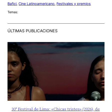
Bafici
, 
Cine Latinoamericano
, 
Festivales y premios
Temas:
ÚLTIMAS PUBLICACIONES
30° Festival de Lima: «Chicas tristes» (2026), de