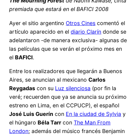
The Mourning Forest
de Naomi Kawase, cinta
premiada que estará en el BAFICI 2008
Ayer el sitio argentino
Otros Cines
comentó el
artículo aparecido en el
diario Clarín
donde se
adelantaron -de manera exclusiva- algunas de
las películas que se verán el próximo mes en
el
BAFICI
.
Entre los realizadores que llegarán a Buenos
Aires, se anuncian al mexicano
Carlos
Reygadas
con su
Luz silenciosa
(por fin la
veré; recuerden que ya se anuncia su próximo
estreno en Lima, en el CCPUCP), el español
José Luis Guerín
con
En la ciudad de Sylvia
y
el húngaro
Béla Tarr
con
The Man From
London
; además del músico francés Benjamin