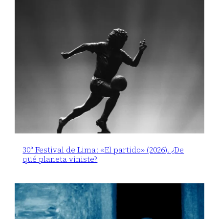
30° Festival de Lima: «El partido» (2026). ¿De
qué planeta viniste?