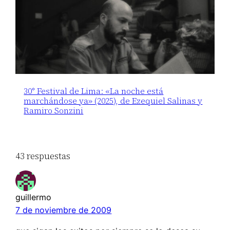
30° Festival de Lima: «La noche está
marchándose ya» (2025), de Ezequiel Salinas y
Ramiro Sonzini
43 respuestas
guillermo
7 de noviembre de 2009