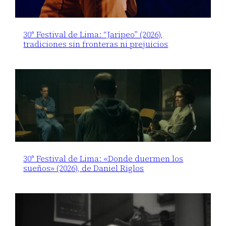
30° Festival de Lima: “Jaripeo” (2026),
tradiciones sin fronteras ni prejuicios
30° Festival de Lima: «Donde duermen los
sueños» (2026), de Daniel Riglos