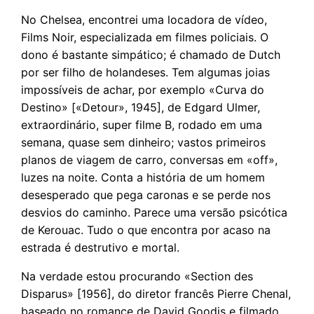
No Chelsea, encontrei uma locadora de vídeo,
Films Noir, especializada em filmes policiais. O
dono é bastante simpático; é chamado de Dutch
por ser filho de holandeses. Tem algumas joias
impossíveis de achar, por exemplo «Curva do
Destino» [«Detour», 1945], de Edgard Ulmer,
extraordinário, super filme B, rodado em uma
semana, quase sem dinheiro; vastos primeiros
planos de viagem de carro, conversas em «off»,
luzes na noite. Conta a história de um homem
desesperado que pega caronas e se perde nos
desvios do caminho. Parece uma versão psicótica
de Kerouac. Tudo o que encontra por acaso na
estrada é destrutivo e mortal.
Na verdade estou procurando «Section des
Disparus» [1956], do diretor francês Pierre Chenal,
baseado no romance de David Goodis e filmado