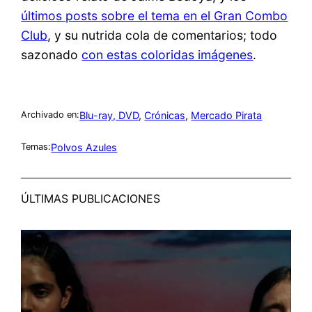
últimos posts sobre el tema en el Gran Combo
Club
, y su nutrida cola de comentarios; todo
sazonado
con estas coloridas imágenes
.
Blu-ray, DVD
, 
Crónicas
, 
Mercado Pirata
Archivado en:
Polvos Azules
Temas:
ÚLTIMAS PUBLICACIONES