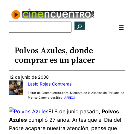
Saltar
al
contenido
Buscar
Polvos Azules, donde
comprar es un placer
12 de junio de 2008
Laslo Rojas Contreras
Editor de Cinencuentro.com. Miembro de la Asociación Peruana de
Prensa Cinematográfica,
APRECI
.
El 8 de junio pasado,
Polvos
Azules
cumplió 27 años. Antes que el Día del
Padre acapare nuestra atención, pensé que